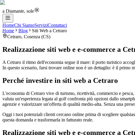
a Diamante, sole
Home
Chi Siamo
Servizi
Contattaci
Home
Blog
Siti Web
a
Cetraro
Cetraro
,
Cosenza
(
CS
)
Realizzazione siti web e e-commerce
a
Cet
A Cetraro il ritmo dell'economia segue il mare: il porto turistico accogl
In questo scenario, farsi trovare online non è un dettaglio: è il primo
Perché investire in siti web a Cetraro
L'economia di Cetraro vive di turismo, ricettività, commercio e pesca, s
valuta un'esperienza legata al golf confronta più opzioni dallo smartph
agenzie e valorizzare un'offerta di qualità medio-alta. Senza una presen
Oggi i tuoi potenziali clienti cercano online prima di scegliere qualsias
questa domanda e trasformarla in fatturato reale.
Realizzazione siti web e e-commerce a Cet