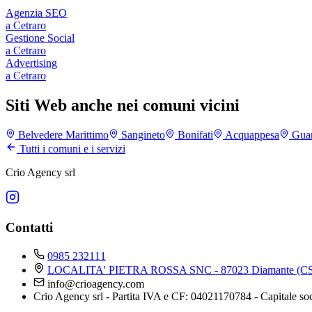
Agenzia SEO
a
Cetraro
Gestione Social
a
Cetraro
Advertising
a
Cetraro
Siti Web anche nei comuni vicini
Belvedere Marittimo
Sangineto
Bonifati
Acquappesa
Guar
Tutti i comuni e i servizi
Crio Agency srl
Contatti
0985 232111
LOCALITA' PIETRA ROSSA SNC - 87023 Diamante (CS
info@crioagency.com
Crio Agency srl - Partita IVA e CF: 04021170784 - Capitale so