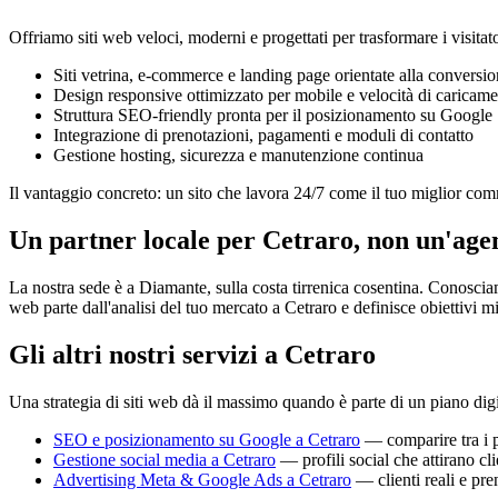
Offriamo siti web veloci, moderni e progettati per trasformare i visitator
Siti vetrina, e-commerce e landing page orientate alla conversi
Design responsive ottimizzato per mobile e velocità di caricam
Struttura SEO-friendly pronta per il posizionamento su Google
Integrazione di prenotazioni, pagamenti e moduli di contatto
Gestione hosting, sicurezza e manutenzione continua
Il vantaggio concreto: un sito che lavora 24/7 come il tuo miglior co
Un partner locale per Cetraro, non un'age
La nostra sede è a Diamante, sulla costa tirrenica cosentina. Conosciamo
web parte dall'analisi del tuo mercato a Cetraro e definisce obiettivi mi
Gli altri nostri servizi a Cetraro
Una strategia di siti web dà il massimo quando è parte di un piano di
SEO e posizionamento su Google a Cetraro
— comparire tra i pr
Gestione social media a Cetraro
— profili social che attirano cli
Advertising Meta & Google Ads a Cetraro
— clienti reali e pre