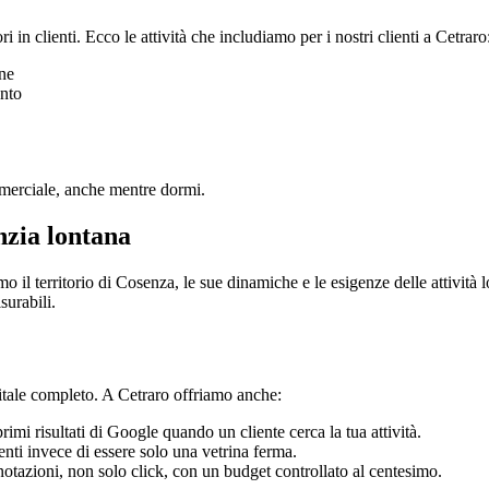
i in clienti. Ecco le attività che includiamo per i nostri clienti a Cetraro
one
ento
mmerciale, anche mentre dormi.
nzia lontana
 il territorio di Cosenza, le sue dinamiche e le esigenze delle attività 
surabili.
gitale completo. A Cetraro offriamo anche:
imi risultati di Google quando un cliente cerca la tua attività.
enti invece di essere solo una vetrina ferma.
notazioni, non solo click, con un budget controllato al centesimo.