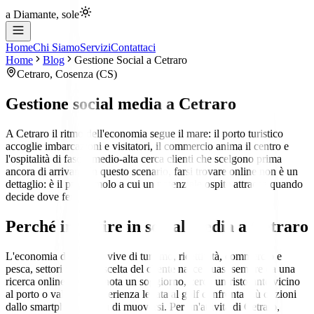
a Diamante, sole
Home
Chi Siamo
Servizi
Contattaci
Home
Blog
Gestione Social
a
Cetraro
Cetraro
,
Cosenza
(
CS
)
Gestione social media
a
Cetraro
A Cetraro il ritmo dell'economia segue il mare: il porto turistico
accoglie imbarcazioni e visitatori, il commercio anima il centro e
l'ospitalità di fascia medio-alta cerca clienti che scelgono prima
ancora di arrivare. In questo scenario, farsi trovare online non è un
dettaglio: è il primo molo a cui un potenziale ospite attracca quando
decide dove fermarsi.
Perché investire in social media a Cetraro
L'economia di Cetraro vive di turismo, ricettività, commercio e
pesca, settori in cui la scelta del cliente nasce quasi sempre da una
ricerca online. Chi prenota un soggiorno, cerca un ristorante vicino
al porto o valuta un'esperienza legata al golf confronta più opzioni
dallo smartphone prima di muoversi. Per un'attività di Cetraro,