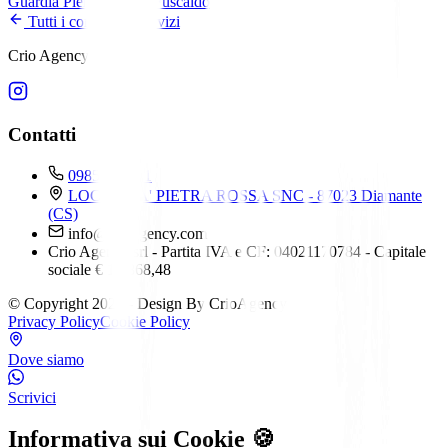
Guardia Piemontese
Fuscaldo
Tutti i comuni e i servizi
Crio Agency srl
Contatti
0985 232111
LOCALITA' PIETRA ROSSA SNC - 87023 Diamante
(CS)
info@crioagency.com
Crio Agency srl - Partita IVA e CF: 04021170784 - Capitale
sociale € 15.868,48
© Copyright 2026 - Design By CrioAgency
Privacy Policy
Cookie Policy
Dove siamo
Scrivici
Informativa sui Cookie 🍪