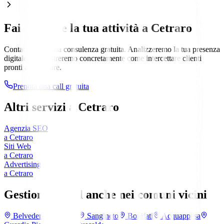
Fai crescere la tua attività a
Cetraro
Contattaci per una consulenza gratuita. Analizzeremo la tua presenza
digitale e ti mostreremo concretamente come intercettare clienti
pronti a comprare.
Prenota una call gratuita
Altri servizi a
Cetraro
Agenzia SEO
a
Cetraro
Siti Web
a
Cetraro
Advertising
a
Cetraro
Gestione Social anche nei comuni vicini
Belvedere Marittimo
Sangineto
Bonifati
Acquappesa