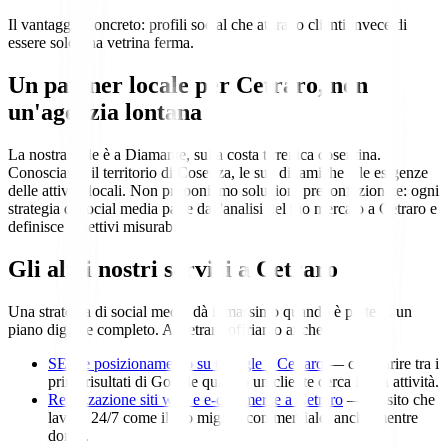
Il vantaggio concreto: profili social che attirano clienti invece di
essere solo una vetrina ferma.
Un partner locale per Cetraro, non
un'agenzia lontana
La nostra sede è a Diamante, sulla costa tirrenica cosentina.
Conosciamo il territorio di Cosenza, le sue dinamiche e le esigenze
delle attività locali. Non proponiamo soluzioni preconfezionate: ogni
strategia di social media parte dall'analisi del tuo mercato a Cetraro e
definisce obiettivi misurabili.
Gli altri nostri servizi a Cetraro
Una strategia di social media dà il massimo quando è parte di un
piano digitale completo. A Cetraro offriamo anche:
SEO e posizionamento su Google a Cetraro
— comparire tra i
primi risultati di Google quando un cliente cerca la tua attività.
Realizzazione siti web e e-commerce a Cetraro
— un sito che
lavora 24/7 come il tuo miglior commerciale, anche mentre
dormi.