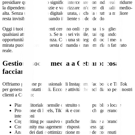
presidiare quel momento significa intercettare domanda reale, ridurre
la dipendenza dalle agenzie e valorizzare un'offerta di qualità medio-
alta. Senza una presenza digitale curata, anche la struttura migliore
resta invisibile proprio quando il cliente sta decidendo.
Oggi i tuoi potenziali clienti cercano online prima di scegliere
qualsiasi attività a Cetraro. Se non sei visibile, stai regalando
opportunità alla concorrenza. Con una strategia di social media
mirata puoi intercettare questa domanda e trasformarla in fatturato
reale.
Gestione social media a Cetraro: cosa
facciamo
Offriamo gestione professionale di Instagram, Facebook e TikTok
per generare contatti reali. Ecco le attività che includiamo per i nostri
clienti a Cetraro:
Piano editoriale mensile costruito sul tuo pubblico locale
Produzione di Reels, TikTok e contenuti che generano
interazioni
Copywriting persuasivo e grafiche coordinate al brand
Community management e risposta ai messaggi
Analisi dei dati e ottimizzazione mensile dei contenuti