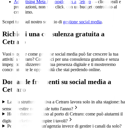
Advertising Meta & Google Ads a Cetraro
— clienti reali e
prenotazioni, non solo click, con un budget controllato al
centesimo.
Scopri tutto sul nostro servizio di
gestione social media
.
Richiedi una consulenza gratuita a
Cetraro
Vuoi scoprire come gestione social media può far crescere la tua
attività a Cetraro? Contattaci per una consulenza gratuita e senza
impegno: analizzeremo la tua presenza digitale e ti mostreremo
concretamente le opportunità che stai perdendo online.
Domande frequenti su
social media
a
Cetraro
La mia struttura ricettiva a Cetraro lavora solo in alta stagione: ha
senso investire nel digitale tutto l'anno?
Ho un ristorante vicino al porto di Cetraro: come può aiutarmi il
digital marketing a riempire i tavoli?
Perché affidarmi a un'agenzia invece di gestire i canali da solo?