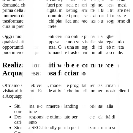
domanda che arriva da fuori provincia e fuori regione, spesso mesi
prima della stagione. Il digital marketing permette di farsi trovare nel
momento della ricerca, comunicare i propri servizi con chiarezza e
trasformare l'interesse di chi pianifica una vacanza o un soggiorno di
cura in prenotazioni concrete.
Oggi i tuoi potenziali clienti cercano online prima di scegliere
qualsiasi attività a Acquappesa. Se non sei visibile, stai regalando
opportunità alla concorrenza. Con una strategia di siti web mirata
puoi intercettare questa domanda e trasformarla in fatturato reale.
Realizzazione siti web e e-commerce a
Acquappesa: cosa facciamo
Offriamo siti web veloci, moderni e progettati per trasformare i
visitatori in clienti. Ecco le attività che includiamo per i nostri clienti
a Acquappesa:
Siti vetrina, e-commerce e landing page orientate alla
conversione
Design responsive ottimizzato per mobile e velocità di
caricamento
Struttura SEO-friendly pronta per il posizionamento su
Google