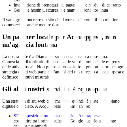
Integrazione di prenotazioni, pagamenti e moduli di contatto
Gestione hosting, sicurezza e manutenzione continua
Il vantaggio concreto: un sito che lavora 24/7 come il tuo miglior
commerciale, anche mentre dormi.
Un partner locale per Acquappesa, non
un'agenzia lontana
La nostra sede è a Diamante, sulla costa tirrenica cosentina.
Conosciamo il territorio di Cosenza, le sue dinamiche e le esigenze
delle attività locali. Non proponiamo soluzioni preconfezionate: ogni
strategia di siti web parte dall'analisi del tuo mercato a Acquappesa e
definisce obiettivi misurabili.
Gli altri nostri servizi a Acquappesa
Una strategia di siti web dà il massimo quando è parte di un piano
digitale completo. A Acquappesa offriamo anche:
SEO e posizionamento su Google a Acquappesa
—
comparire tra i primi risultati di Google quando un cliente
cerca la tua attività.