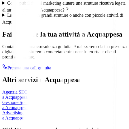
Come può il digital marketing aiutare una struttura ricettiva legata
al turismo termale di Acquappesa?
Lavorate solo con grandi strutture o anche con piccole attività di
Acquappesa?
Fai crescere la tua attività a
Acquappesa
Contattaci per una consulenza gratuita. Analizzeremo la tua presenza
digitale e ti mostreremo concretamente come intercettare clienti
pronti a comprare.
Prenota una call gratuita
Altri servizi a
Acquappesa
Agenzia SEO
a
Acquappesa
Gestione Social
a
Acquappesa
Advertising
a
Acquappesa