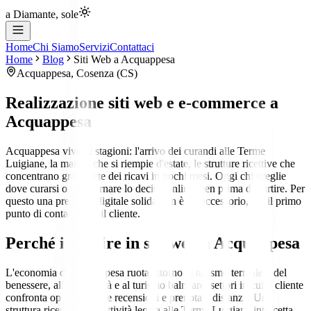
a Diamante, sole
Home
Chi Siamo
Servizi
Contattaci
Home
Blog
Siti Web
a
Acquappesa
Acquappesa
,
Cosenza
(
CS
)
Realizzazione siti web e e-commerce
a
Acquappesa
Acquappesa vive di stagioni: l'arrivo dei curandi alle Terme
Luigiane, la marina che si riempie d'estate, le strutture ricettive che
concentrano gran parte dei ricavi in pochi mesi. Oggi chi sceglie
dove curarsi o soggiornare lo decide online, ben prima di partire. Per
questo una presenza digitale solida non è un accessorio, ma il primo
punto di contatto con il cliente.
Perché investire in siti web a Acquappesa
L'economia di Acquappesa ruota attorno al turismo termale e del
benessere, alla ricettività e al turismo balneare: settori in cui il cliente
confronta opzioni, legge recensioni e prenota a distanza. Una
struttura ricettiva o un'attività legata alle Terme Luigiane intercetta