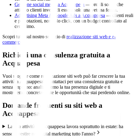
Gestione social media a Acquappesa
— profili social che
attirano clienti invece di essere solo una vetrina ferma.
Advertising Meta & Google Ads a Acquappesa
— clienti reali
e prenotazioni, non solo click, con un budget controllato al
centesimo.
Scopri tutto sul nostro servizio di
realizzazione siti web e e-
commerce
.
Richiedi una consulenza gratuita a
Acquappesa
Vuoi scoprire come realizzazione siti web può far crescere la tua
attività a Acquappesa? Contattaci per una consulenza gratuita e
senza impegno: analizzeremo la tua presenza digitale e ti
mostreremo concretamente le opportunità che stai perdendo online.
Domande frequenti su
siti web
a
Acquappesa
La mia attività ad Acquappesa lavora soprattutto in estate: ha
senso investire nel digital marketing tutto l'anno?