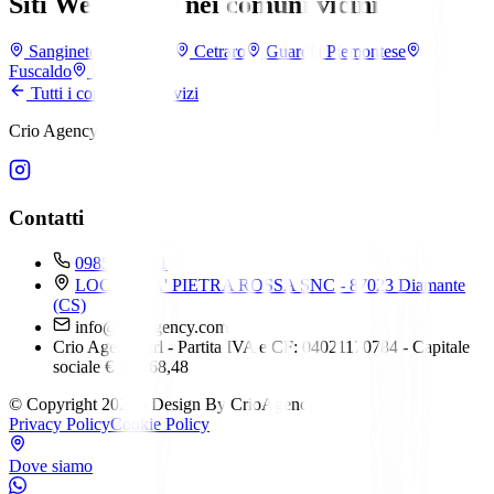
Siti Web anche nei comuni vicini
Sangineto
Bonifati
Cetraro
Guardia Piemontese
Fuscaldo
Paola
Tutti i comuni e i servizi
Crio Agency srl
Contatti
0985 232111
LOCALITA' PIETRA ROSSA SNC - 87023 Diamante
(CS)
info@crioagency.com
Crio Agency srl - Partita IVA e CF: 04021170784 - Capitale
sociale € 15.868,48
© Copyright 2026 - Design By CrioAgency
Privacy Policy
Cookie Policy
Dove siamo