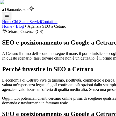
a Diamante, sole
Home
Chi Siamo
Servizi
Contattaci
Home
Blog
Agenzia SEO
a
Cetraro
Cetraro
,
Cosenza
(
CS
)
SEO e posizionamento su Google
a
Cetrar
A Cetraro il ritmo dell'economia segue il mare: il porto turistico accogl
In questo scenario, farsi trovare online non è un dettaglio: è il primo
Perché investire in SEO a Cetraro
L'economia di Cetraro vive di turismo, ricettività, commercio e pesca, s
valuta un'esperienza legata al golf confronta più opzioni dallo smartph
agenzie e valorizzare un'offerta di qualità medio-alta. Senza una presen
Oggi i tuoi potenziali clienti cercano online prima di scegliere qualsia
domanda e trasformarla in fatturato reale.
SEO e posizionamento su Google a Cetraro