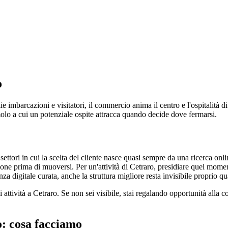
o
ie imbarcazioni e visitatori, il commercio anima il centro e l'ospitalità d
 molo a cui un potenziale ospite attracca quando decide dove fermarsi.
ettori in cui la scelta del cliente nasce quasi sempre da una ricerca onl
one prima di muoversi. Per un'attività di Cetraro, presidiare quel momen
za digitale curata, anche la struttura migliore resta invisibile proprio qu
si attività a Cetraro. Se non sei visibile, stai regalando opportunità all
: cosa facciamo