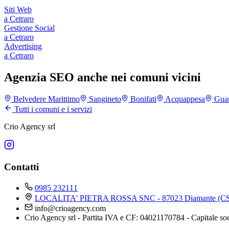
Siti Web
a
Cetraro
Gestione Social
a
Cetraro
Advertising
a
Cetraro
Agenzia SEO anche nei comuni vicini
Belvedere Marittimo
Sangineto
Bonifati
Acquappesa
Guar
Tutti i comuni e i servizi
Crio Agency srl
Contatti
0985 232111
LOCALITA' PIETRA ROSSA SNC - 87023 Diamante (CS
info@crioagency.com
Crio Agency srl - Partita IVA e CF: 04021170784 - Capitale so