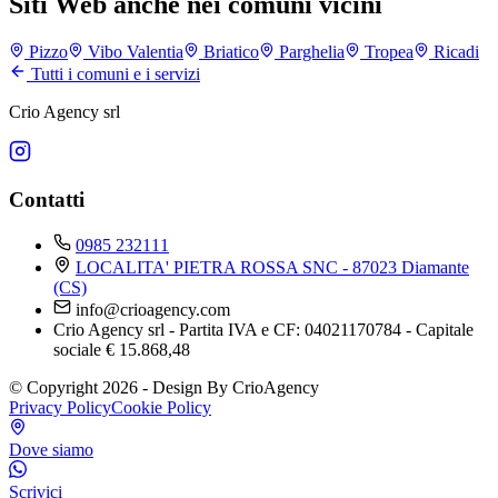
Siti Web anche nei comuni vicini
Pizzo
Vibo Valentia
Briatico
Parghelia
Tropea
Ricadi
Tutti i comuni e i servizi
Crio Agency srl
Contatti
0985 232111
LOCALITA' PIETRA ROSSA SNC - 87023 Diamante
(CS)
info@crioagency.com
Crio Agency srl - Partita IVA e CF: 04021170784 - Capitale
sociale € 15.868,48
© Copyright 2026 - Design By CrioAgency
Privacy Policy
Cookie Policy
Dove siamo
Scrivici