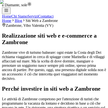
a Diamante, sole
Home
Chi Siamo
Servizi
Contattaci
Home
Blog
Siti Web
a
Zambrone
Zambrone
,
Vibo Valentia
(
VV
)
Realizzazione siti web e e-commerce
a
Zambrone
Zambrone vive di turismo balneare: ogni estate la Costa degli Dei
richiama viaggiatori in cerca di spiagge come Marinella e di villaggi
affacciati sul mare. Ma la scelta di dove dormire, mangiare o
prenotare un soggiorno nasce sempre più online, spesso prima
ancora di partire. Per questo, oggi, una presenza digitale solida non è
un accessorio: è ciò che intercetta quei viaggiatori nel momento
decisivo.
Perché investire in siti web a Zambrone
Le attività di Zambrone competono per l'attenzione di turisti che
programmano la vacanza da lontano e decidono in base a ciò che
trovano in rete. Un ristorante, una struttura ricettiva o un servizio sul