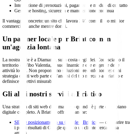
Integrazione di prenotazioni, pagamenti e moduli di contatto
Gestione hosting, sicurezza e manutenzione continua
Il vantaggio concreto: un sito che lavora 24/7 come il tuo miglior
commerciale, anche mentre dormi.
Un partner locale per Briatico, non
un'agenzia lontana
La nostra sede è a Diamante, sulla costa degli dei. Conosciamo il
territorio di Vibo Valentia, le sue dinamiche e le esigenze delle
attività locali. Non proponiamo soluzioni preconfezionate: ogni
strategia di siti web parte dall'analisi del tuo mercato a Briatico e
definisce obiettivi misurabili.
Gli altri nostri servizi a Briatico
Una strategia di siti web dà il massimo quando è parte di un piano
digitale completo. A Briatico offriamo anche:
SEO e posizionamento su Google a Briatico
— comparire tra
i primi risultati di Google quando un cliente cerca la tua
attività.