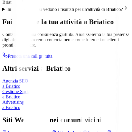
Briatico?
In quanto tempo si vedono i risultati per un'attività di Briatico?
Fai crescere la tua attività a
Briatico
Contattaci per una consulenza gratuita. Analizzeremo la tua presenza
digitale e ti mostreremo concretamente come intercettare clienti
pronti a comprare.
Prenota una call gratuita
Altri servizi a
Briatico
Agenzia SEO
a
Briatico
Gestione Social
a
Briatico
Advertising
a
Briatico
Siti Web anche nei comuni vicini