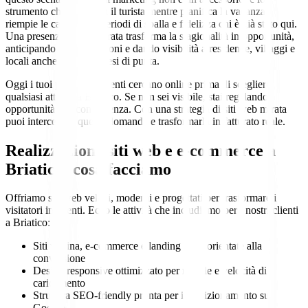
strumento che intercetta il turista mentre pianifica la vacanza,
riempie le camere nei periodi di spalla e fidelizza chi è già stato qui.
Una presenza online curata trasforma la stagionalità in opportunità,
anticipando le prenotazioni e dando visibilità a residence, villaggi e
locali anche fuori dai mesi di punta.
Oggi i tuoi potenziali clienti cercano online prima di scegliere
qualsiasi attività a Briatico. Se non sei visibile, stai regalando
opportunità alla concorrenza. Con una strategia di siti web mirata
puoi intercettare questa domanda e trasformarla in fatturato reale.
Realizzazione siti web e e-commerce a
Briatico: cosa facciamo
Offriamo siti web veloci, moderni e progettati per trasformare i
visitatori in clienti. Ecco le attività che includiamo per i nostri clienti
a Briatico:
Siti vetrina, e-commerce e landing page orientate alla
conversione
Design responsive ottimizzato per mobile e velocità di
caricamento
Struttura SEO-friendly pronta per il posizionamento su
Google