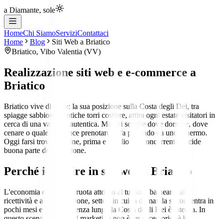
a Diamante, sole
Home
Chi Siamo
Servizi
Contattaci
Home
Blog
Siti Web
a
Briatico
Briatico
,
Vibo Valentia
(
VV
)
Realizzazione siti web e e-commerce
a
Briatico
Briatico vive di mare: la sua posizione sulla Costa degli Dei, tra
spiagge sabbiose e antiche torri costiere, attira ogni estate visitatori in
cerca di una vacanza autentica. Ma chi sceglie dove dormire, dove
cenare o quale residence prenotare lo fa partendo da uno schermo.
Oggi farsi trovare online, prima e meglio dei concorrenti, decide
buona parte della stagione.
Perché investire in siti web a Briatico
L'economia di Briatico ruota attorno al turismo balneare, alla
ricettività e alla ristorazione, settori in cui la domanda si concentra in
pochi mesi e la concorrenza lungo la Costa degli Dei è intensa. In
questo scenario il digital marketing non è un accessorio: è lo