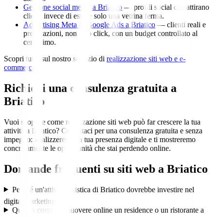
Gestione social media a Briatico
— profili social che attirano
clienti invece di essere solo una vetrina ferma.
Advertising Meta & Google Ads a Briatico
— clienti reali e
prenotazioni, non solo click, con un budget controllato al
centesimo.
Scopri tutto sul nostro servizio di
realizzazione siti web e e-
commerce
.
Richiedi una consulenza gratuita a
Briatico
Vuoi scoprire come realizzazione siti web può far crescere la tua
attività a Briatico? Contattaci per una consulenza gratuita e senza
impegno: analizzeremo la tua presenza digitale e ti mostreremo
concretamente le opportunità che stai perdendo online.
Domande frequenti su
siti web
a
Briatico
Perché un'attività turistica di Briatico dovrebbe investire nel
digital marketing?
Quanto costa promuovere online un residence o un ristorante a