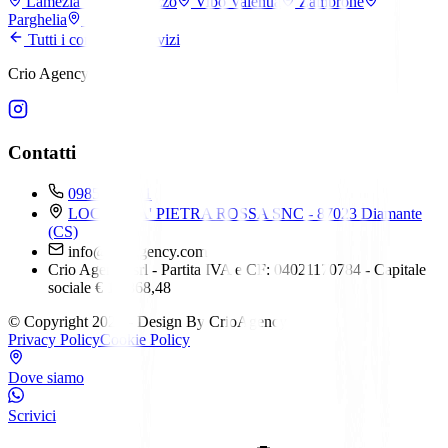
Lamezia Terme
Pizzo
Vibo Valentia
Zambrone
Parghelia
Tropea
Tutti i comuni e i servizi
Crio Agency srl
Contatti
0985 232111
LOCALITA' PIETRA ROSSA SNC - 87023 Diamante
(CS)
info@crioagency.com
Crio Agency srl - Partita IVA e CF: 04021170784 - Capitale
sociale € 15.868,48
© Copyright 2026 - Design By CrioAgency
Privacy Policy
Cookie Policy
Dove siamo
Scrivici