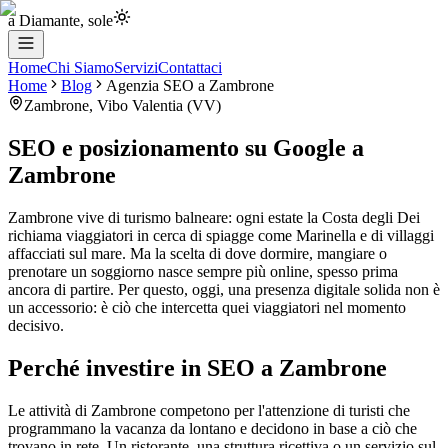
a Diamante, sole
Home
Chi Siamo
Servizi
Contattaci
Home
Blog
Agenzia SEO
a
Zambrone
Zambrone
,
Vibo Valentia
(
VV
)
SEO e posizionamento su Google
a
Zambrone
Zambrone vive di turismo balneare: ogni estate la Costa degli Dei
richiama viaggiatori in cerca di spiagge come Marinella e di villaggi
affacciati sul mare. Ma la scelta di dove dormire, mangiare o
prenotare un soggiorno nasce sempre più online, spesso prima
ancora di partire. Per questo, oggi, una presenza digitale solida non è
un accessorio: è ciò che intercetta quei viaggiatori nel momento
decisivo.
Perché investire in SEO a Zambrone
Le attività di Zambrone competono per l'attenzione di turisti che
programmano la vacanza da lontano e decidono in base a ciò che
trovano in rete. Un ristorante, una struttura ricettiva o un servizio sul