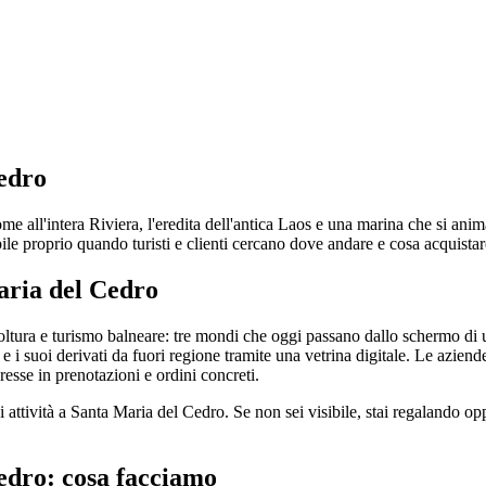
edro
me all'intera Riviera, l'eredita dell'antica Laos e una marina che si anima
ibile proprio quando turisti e clienti cercano dove andare e cosa acquistar
aria del Cedro
tura e turismo balneare: tre mondi che oggi passano dallo schermo di un
e i suoi derivati da fuori regione tramite una vetrina digitale. Le aziende 
resse in prenotazioni e ordini concreti.
si attività a Santa Maria del Cedro. Se non sei visibile, stai regalando o
edro: cosa facciamo