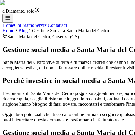
a Diamante, sole
Home
Chi Siamo
Servizi
Contattaci
Home
Blog
Gestione Social
a
Santa Maria del Cedro
Santa Maria del Cedro
,
Cosenza
(
CS
)
Gestione social media
a
Santa Maria del C
Santa Maria del Cedro vive di terra e di mare: i cedreti che danno il no
accoglienza estiva, chi non si fa trovare online rischia di restare invis
Perché investire in social media a Santa M
L'economia di Santa Maria del Cedro poggia su agroalimentare, agricol
ricerca rapida, sceglie il ristorante leggendo recensioni, ordina il cedro 
stagione hanno bisogno di farsi trovare, raccontarsi e trasformare l'inte
Oggi i tuoi potenziali clienti cercano online prima di scegliere qualsia
puoi intercettare questa domanda e trasformarla in fatturato reale.
Gestione social media a Santa Maria del C