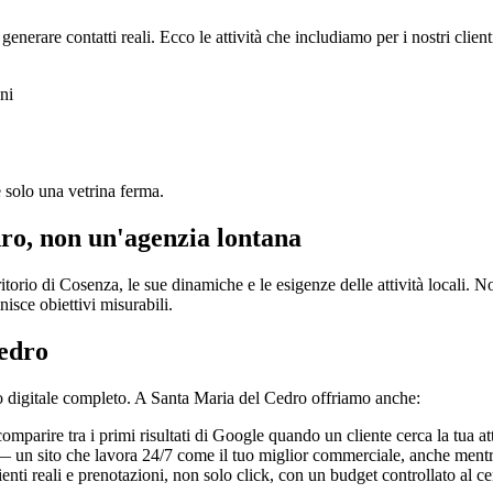
erare contatti reali. Ecco le attività che includiamo per i nostri clien
ni
re solo una vetrina ferma.
ro, non un'agenzia lontana
ritorio di Cosenza, le sue dinamiche e le esigenze delle attività locali. 
isce obiettivi misurabili.
Cedro
o digitale completo. A Santa Maria del Cedro offriamo anche:
mparire tra i primi risultati di Google quando un cliente cerca la tua att
 un sito che lavora 24/7 come il tuo miglior commerciale, anche ment
enti reali e prenotazioni, non solo click, con un budget controllato al c