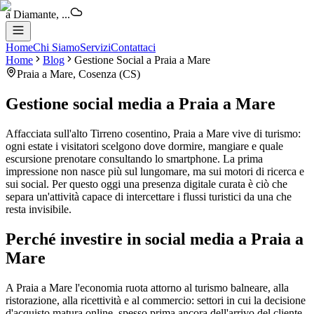
a Diamante, sole
Home
Chi Siamo
Servizi
Contattaci
Home
Blog
Gestione Social
a
Praia a Mare
Praia a Mare
,
Cosenza
(
CS
)
Gestione social media
a
Praia a Mare
Affacciata sull'alto Tirreno cosentino, Praia a Mare vive di turismo:
ogni estate i visitatori scelgono dove dormire, mangiare e quale
escursione prenotare consultando lo smartphone. La prima
impressione non nasce più sul lungomare, ma sui motori di ricerca e
sui social. Per questo oggi una presenza digitale curata è ciò che
separa un'attività capace di intercettare i flussi turistici da una che
resta invisibile.
Perché investire in social media a Praia a
Mare
A Praia a Mare l'economia ruota attorno al turismo balneare, alla
ristorazione, alla ricettività e al commercio: settori in cui la decisione
d'acquisto matura online, spesso prima ancora dell'arrivo del cliente.