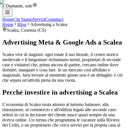
a Diamante, sole
Home
Chi Siamo
Servizi
Contattaci
Home
Blog
Advertising
a
Scalea
Scalea
,
Cosenza
(
CS
)
Advertising Meta & Google Ads
a
Scalea
Scalea vive di stagioni: ogni estate il suo litorale, il centro storico
medievale e il lungomare richiamano turisti, proprietari di seconde
case e visitatori che, prima ancora di partire, cercano online dove
dormire, mangiare e cosa fare. In un mercato così affollato e
stagionale, farsi trovare al momento giusto non è un dettaglio: è ciò
che separa un'attività piena da una vuota.
Perché investire in advertising a Scalea
L'economia di Scalea ruota attorno al turismo balneare, alla
ristorazione, al commercio e all'edilizia legata alle seconde case:
settori in cui la decisione del cliente nasce quasi sempre da una
ricerca online. Un turista che programma le vacanze sulla Riviera
dei Cedri, o un proprietario che cerca servizi per la propria casa al