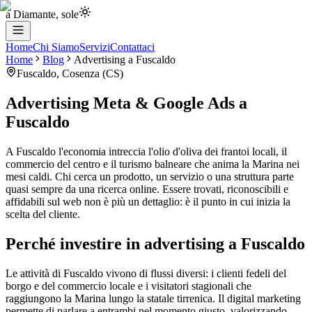
a Diamante, sole
Home
Chi Siamo
Servizi
Contattaci
Home
Blog
Advertising
a
Fuscaldo
Fuscaldo
,
Cosenza
(
CS
)
Advertising Meta & Google Ads
a
Fuscaldo
A Fuscaldo l'economia intreccia l'olio d'oliva dei frantoi locali, il
commercio del centro e il turismo balneare che anima la Marina nei
mesi caldi. Chi cerca un prodotto, un servizio o una struttura parte
quasi sempre da una ricerca online. Essere trovati, riconoscibili e
affidabili sul web non è più un dettaglio: è il punto in cui inizia la
scelta del cliente.
Perché investire in advertising a Fuscaldo
Le attività di Fuscaldo vivono di flussi diversi: i clienti fedeli del
borgo e del commercio locale e i visitatori stagionali che
raggiungono la Marina lungo la statale tirrenica. Il digital marketing
permette di parlare a entrambi nel momento giusto, valorizzando