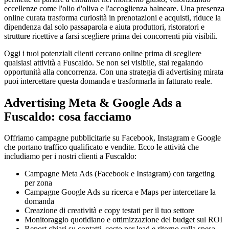
eccellenze come l'olio d'oliva e l'accoglienza balneare. Una presenza
online curata trasforma curiosità in prenotazioni e acquisti, riduce la
dipendenza dal solo passaparola e aiuta produttori, ristoratori e
strutture ricettive a farsi scegliere prima dei concorrenti più visibili.
Oggi i tuoi potenziali clienti cercano online prima di scegliere
qualsiasi attività a Fuscaldo. Se non sei visibile, stai regalando
opportunità alla concorrenza. Con una strategia di advertising mirata
puoi intercettare questa domanda e trasformarla in fatturato reale.
Advertising Meta & Google Ads a
Fuscaldo: cosa facciamo
Offriamo campagne pubblicitarie su Facebook, Instagram e Google
che portano traffico qualificato e vendite. Ecco le attività che
includiamo per i nostri clienti a Fuscaldo:
Campagne Meta Ads (Facebook e Instagram) con targeting
per zona
Campagne Google Ads su ricerca e Maps per intercettare la
domanda
Creazione di creatività e copy testati per il tuo settore
Monitoraggio quotidiano e ottimizzazione del budget sul ROI
Report chiari su contatti, costo per lead e ritorno sulla spesa