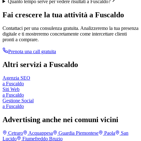
Quanto tempo serve per vedere risultati a Fuscaldo?
Fai crescere la tua attività a
Fuscaldo
Contattaci per una consulenza gratuita. Analizzeremo la tua presenza
digitale e ti mostreremo concretamente come intercettare clienti
pronti a comprare.
Prenota una call gratuita
Altri servizi a
Fuscaldo
Agenzia SEO
a
Fuscaldo
Siti Web
a
Fuscaldo
Gestione Social
a
Fuscaldo
Advertising anche nei comuni vicini
Cetraro
Acquappesa
Guardia Piemontese
Paola
San
Lucido
Fiumefreddo Bruzio