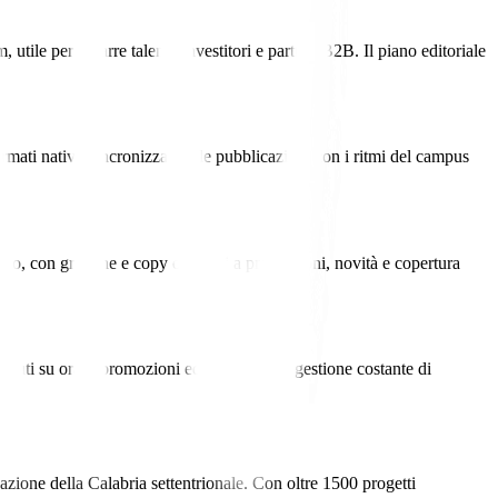
ile per attrarre talenti, investitori e partner B2B. Il piano editoriale
rmati nativi, sincronizzando le pubblicazioni con i ritmi del campus
o, con grafiche e copy orientati a promozioni, novità e copertura
nuti su orari, promozioni ed eventi e una gestione costante di
ione della Calabria settentrionale. Con oltre 1500 progetti