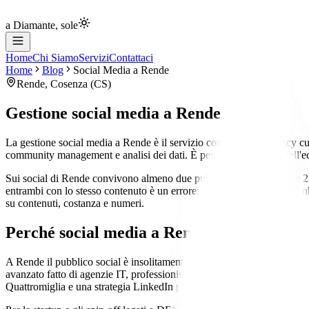
a Diamante, sole
Home
Chi Siamo
Servizi
Contattaci
Home
Blog
Social Media
a
Rende
Rende
,
Cosenza
(
CS
)
Gestione social media
a
Rende
La gestione social media a Rende è il servizio con cui Crio Agency cur
community management e analisi dei dati. È pensata per startup dell'e
Sui social di Rende convivono almeno due pubblici distinti: gli oltre 2
entrambi con lo stesso contenuto è un errore: Instagram, TikTok e Linke
su contenuti, costanza e numeri.
Perché
social media
a
Rende
A Rende il pubblico social è insolitamente segmentato: da un lato oltre 
avanzato fatto di agenzie IT, professionisti e numerosi spin-off tecnolo
Quattromiglia e una strategia LinkedIn per uno spin-off del Palazzo de