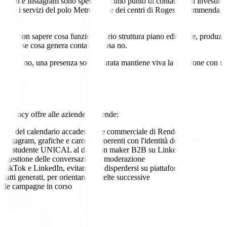
n e Instagram sono spesso il primo punto di contatto con investitori, p
cio e i servizi del polo Metropolis e dei centri di Roges e Commenda, i
li.
nza e non sapere cosa funziona. Crio struttura piano editoriale, produzio
ogni mese cosa genera contatti e cosa no.
ni anno, una presenza social curata mantiene viva la relazione con un p
amo
 Agency offre alle aziende di Rende:
ionalità del calendario accademico e commerciale di Rende
 Instagram, grafiche e caroselli coerenti con l'identità del brand
, dallo studente UNICAL al decision maker B2B su LinkedIn
, gestione delle conversazioni e moderazione
, TikTok e LinkedIn, evitando di disperdersi su piattaforme inutili
tatti generati, per orientare le scelte successive
e alle campagne in corso