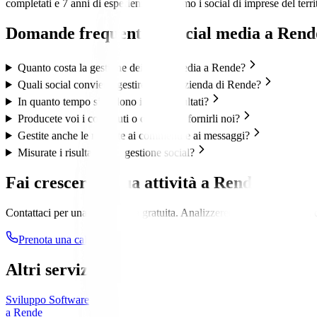
completati e 7 anni di esperienza, gestiamo i social di imprese del ter
Domande frequenti su
social media
a
Rend
Quanto costa la gestione dei social media a Rende?
Quali social conviene gestire per un'azienda di Rende?
In quanto tempo si vedono i primi risultati?
Producete voi i contenuti o dobbiamo fornirli noi?
Gestite anche le risposte ai commenti e ai messaggi?
Misurate i risultati della gestione social?
Fai crescere la tua attività a
Rende
Contattaci per una consulenza gratuita. Analizzeremo la tua presenza d
Prenota una call gratuita
Altri servizi a
Rende
Sviluppo Software
a
Rende