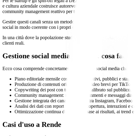
Per le startup e gli spin-off legati a DEMACS, DIMES e DIMEG, LinkedI
e cultura aziendale costruisce autorevolezza dove conta. Per il commer
community management reattivo per trasformare follower in clienti rea
Gestire questi canali senza un metodo significa pubblicare a intermitte
social in modo coerente con i propri obiettivi di business, misurando 
In una città dove la popolazione studentesca dell’UNICAL si rinnova og
clienti reali.
Gestione social media
a
Rende
: cosa facci
Ecco cosa comprende concretamente la gestione social media che Crio
Piano editoriale mensile costruito su obiettivi, pubblici e stag
Produzione di contenuti originali: reel, video brevi per TikTok e
Copywriting dei post con tono di voce calibrato sul pubblico
Community management: risposta a commenti e messaggi diretti
Gestione integrata dei canali pertinenti tra Instagram, Facebook
Analisi dei dati con report mensile su copertura, interazioni e con
Ottimizzazione continua del piano in base ai risultati, ai trend 
Casi d'uso a
Rende