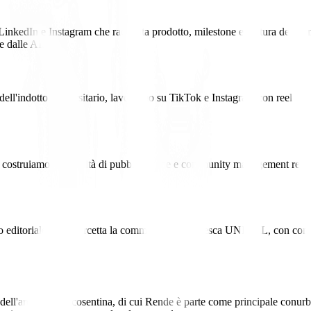
kedIn e Instagram che racconta prodotto, milestone e cultura del team, ut
e dalle AI.
dell'indotto universitario, lavoriamo su TikTok e Instagram con reel e fo
s costruiamo continuità di pubblicazione e community management reattiv
no editoriale che intercetta la community studentesca UNICAL, con conte
ll'area urbana cosentina, di cui Rende è parte come principale conurbaz