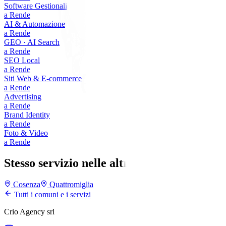
Software Gestionali
a
Rende
AI & Automazione
a
Rende
GEO · AI Search
a
Rende
SEO Local
a
Rende
Siti Web & E-commerce
a
Rende
Advertising
a
Rende
Brand Identity
a
Rende
Foto & Video
a
Rende
Stesso servizio nelle altre città
Cosenza
Quattromiglia
Tutti i comuni e i servizi
Crio Agency srl