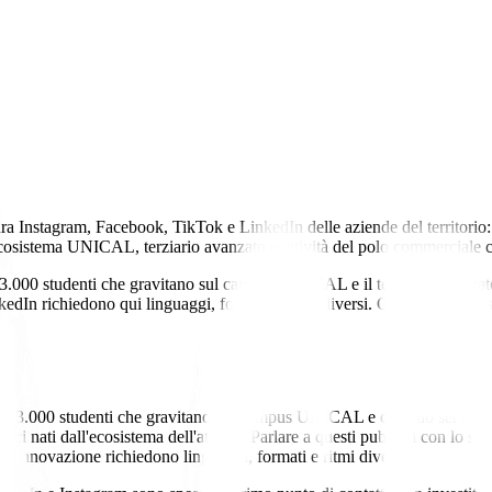
a Instagram, Facebook, TikTok e LinkedIn delle aziende del territorio: 
cosistema UNICAL, terziario avanzato e attività del polo commerciale c
3.000 studenti che gravitano sul campus UNICAL e il terziario avanzato f
dIn richiedono qui linguaggi, formati e ritmi diversi. Crio Agency gesti
23.000 studenti che gravitano sul campus UNICAL e cercano servizi, locali 
gici nati dall'ecosistema dell'ateneo. Parlare a questi pubblici con lo s
ll'Innovazione richiedono linguaggi, formati e ritmi diversi.