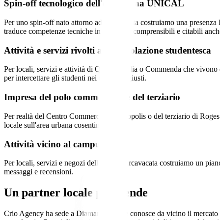
Spin-off tecnologico dell'ecosistema UNICAL
Per uno spin-off nato attorno ad Arcavacata costruiamo una presenza Lin
traduce competenze tecniche in contenuti comprensibili e citabili anch
Attività e servizi rivolti alla popolazione studentesca
Per locali, servizi e attività di Quattromiglia o Commenda che vivono 
per intercettare gli studenti nei momenti giusti.
Impresa del polo commerciale e del terziario
Per realtà del Centro Commerciale Metropolis o del terziario di Roge
locale sull'area urbana cosentina.
Attività vicino al campus
Per locali, servizi e negozi dell’area di Arcavacata costruiamo un pia
messaggi e recensioni.
Un partner locale per
Rende
Crio Agency ha sede a Diamante (CS) e conosce da vicino il mercato de