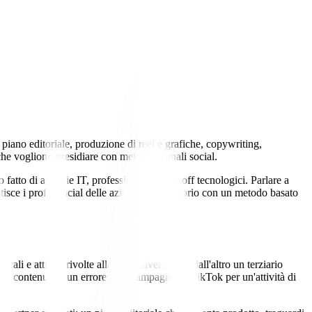
piano editoriale, produzione di reel e grafiche, copywriting,
he vogliono presidiare con metodo i canali social.
atto di agenzie IT, professionisti e spin-off tecnologici. Parlare a
sce i profili social delle aziende del territorio con un metodo basato
e attività rivolte alla vita universitaria; dall'altro un terziario
tesso contenuto è un errore: una campagna su TikTok per un'attività di