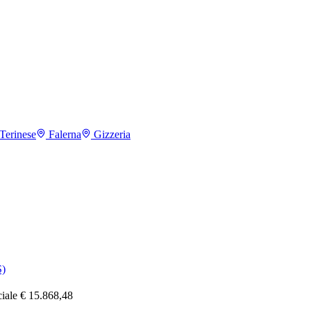
Terinese
Falerna
Gizzeria
)
ciale € 15.868,48