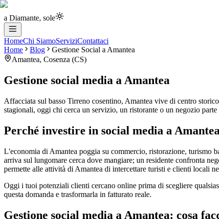
a Diamante, sole
Home
Chi Siamo
Servizi
Contattaci
Home
Blog
Gestione Social
a
Amantea
Amantea
,
Cosenza
(
CS
)
Gestione social media
a
Amantea
Affacciata sul basso Tirreno cosentino, Amantea vive di centro storico, 
stagionali, oggi chi cerca un servizio, un ristorante o un negozio part
Perché investire in social media a Amante
L'economia di Amantea poggia su commercio, ristorazione, turismo balnea
arriva sul lungomare cerca dove mangiare; un residente confronta negozi
permette alle attività di Amantea di intercettare turisti e clienti local
Oggi i tuoi potenziali clienti cercano online prima di scegliere qualsia
questa domanda e trasformarla in fatturato reale.
Gestione social media a Amantea: cosa fa