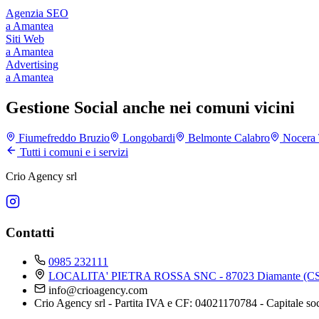
Agenzia SEO
a
Amantea
Siti Web
a
Amantea
Advertising
a
Amantea
Gestione Social anche nei comuni vicini
Fiumefreddo Bruzio
Longobardi
Belmonte Calabro
Nocera 
Tutti i comuni e i servizi
Crio Agency srl
Contatti
0985 232111
LOCALITA' PIETRA ROSSA SNC - 87023 Diamante (CS
info@crioagency.com
Crio Agency srl - Partita IVA e CF: 04021170784 - Capitale so