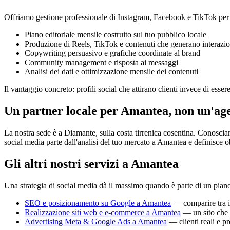
Offriamo gestione professionale di Instagram, Facebook e TikTok per gen
Piano editoriale mensile costruito sul tuo pubblico locale
Produzione di Reels, TikTok e contenuti che generano interazio
Copywriting persuasivo e grafiche coordinate al brand
Community management e risposta ai messaggi
Analisi dei dati e ottimizzazione mensile dei contenuti
Il vantaggio concreto: profili social che attirano clienti invece di esse
Un partner locale per Amantea, non un'ag
La nostra sede è a Diamante, sulla costa tirrenica cosentina. Conosciam
social media parte dall'analisi del tuo mercato a Amantea e definisce ob
Gli altri nostri servizi a Amantea
Una strategia di social media dà il massimo quando è parte di un pia
SEO e posizionamento su Google a Amantea
— comparire tra i 
Realizzazione siti web e e-commerce a Amantea
— un sito che 
Advertising Meta & Google Ads a Amantea
— clienti reali e p