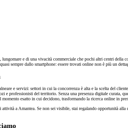
lungomare e di una vivacità commerciale che pochi altri centri della cost
e quasi sempre dallo smartphone: essere trovati online non è più un detta
a
re e servizi: settori in cui la concorrenza è alta e la scelta del clien
 e professionisti del territorio. Senza una presenza digitale curata, ques
i nel momento esatto in cui decidono, trasformando la ricerca online in pre
si attività a Amantea. Se non sei visibile, stai regalando opportunità all
cciamo