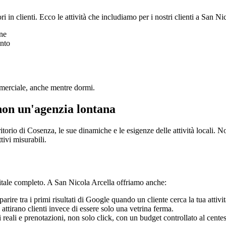
i in clienti. Ecco le attività che includiamo per i nostri clienti a San Ni
one
ento
mmerciale, anche mentre dormi.
non un'agenzia lontana
ritorio di Cosenza, le sue dinamiche e le esigenze delle attività locali.
tivi misurabili.
gitale completo. A San Nicola Arcella offriamo anche:
ire tra i primi risultati di Google quando un cliente cerca la tua attivit
attirano clienti invece di essere solo una vetrina ferma.
 reali e prenotazioni, non solo click, con un budget controllato al cente