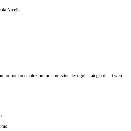
cola Arcella:
 Non proponiamo soluzioni preconfezionate: ogni strategia di siti web
à.
simo.