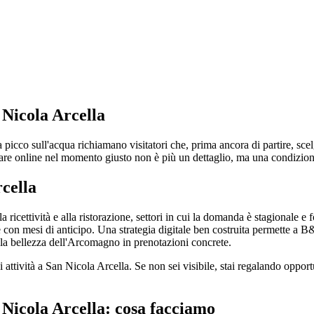
 Nicola Arcella
a picco sull'acqua richiamano visitatori che, prima ancora di partire, 
ovare online nel momento giusto non è più un dettaglio, ma una condizione
rcella
a ricettività e alla ristorazione, settori in cui la domanda è stagionale 
 con mesi di anticipo. Una strategia digitale ben costruita permette a B&B
re la bellezza dell'Arcomagno in prenotazioni concrete.
si attività a San Nicola Arcella. Se non sei visibile, stai regalando oppor
 Nicola Arcella: cosa facciamo