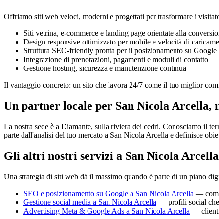
Offriamo siti web veloci, moderni e progettati per trasformare i visitator
Siti vetrina, e-commerce e landing page orientate alla conversi
Design responsive ottimizzato per mobile e velocità di caricam
Struttura SEO-friendly pronta per il posizionamento su Google
Integrazione di prenotazioni, pagamenti e moduli di contatto
Gestione hosting, sicurezza e manutenzione continua
Il vantaggio concreto: un sito che lavora 24/7 come il tuo miglior co
Un partner locale per San Nicola Arcella, 
La nostra sede è a Diamante, sulla riviera dei cedri. Conosciamo il ter
parte dall'analisi del tuo mercato a San Nicola Arcella e definisce obiet
Gli altri nostri servizi a San Nicola Arcella
Una strategia di siti web dà il massimo quando è parte di un piano di
SEO e posizionamento su Google a San Nicola Arcella
— compar
Gestione social media a San Nicola Arcella
— profili social che 
Advertising Meta & Google Ads a San Nicola Arcella
— clienti