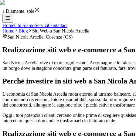
a Diamante, sole
Home
Chi Siamo
Servizi
Contattaci
Home
Blog
Siti Web
a
San Nicola Arcella
San Nicola Arcella
,
Cosenza
(
CS
)
Realizzazione siti web e e-commerce
a
San
San Nicola Arcella vive di mare: ogni estate l'Arcomagno e le falesie 
un borgo dove la stagione concentra gran parte del fatturato, farsi tr
Perché investire in siti web a San Nicola A
L'economia di San Nicola Arcella ruota attorno al turismo balneare, all
confrontando recensioni, foto e disponibilità, spesso da fuori regione e
dei concorrenti, allungare la stagione oltre i picchi estivi e trasforma
Oggi i tuoi potenziali clienti cercano online prima di scegliere qualsia
intercettare questa domanda e trasformarla in fatturato reale.
Realizzazione siti web e e-commerce a San