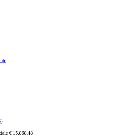
nte
)
ciale € 15.868,48