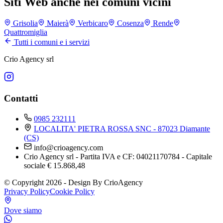
Siti Web anche nei comuni vicini
Grisolia
Maierà
Verbicaro
Cosenza
Rende
Quattromiglia
Tutti i comuni e i servizi
Crio Agency srl
Contatti
0985 232111
LOCALITA' PIETRA ROSSA SNC - 87023 Diamante
(CS)
info@crioagency.com
Crio Agency srl - Partita IVA e CF: 04021170784 - Capitale
sociale € 15.868,48
© Copyright 2026 - Design By CrioAgency
Privacy Policy
Cookie Policy
Dove siamo