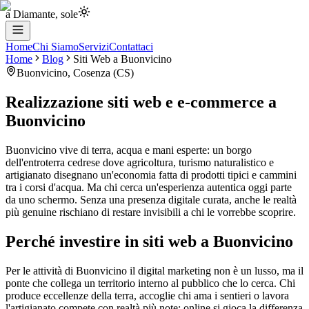
a Diamante, sole
Home
Chi Siamo
Servizi
Contattaci
Home
Blog
Siti Web
a
Buonvicino
Buonvicino
,
Cosenza
(
CS
)
Realizzazione siti web e e-commerce
a
Buonvicino
Buonvicino vive di terra, acqua e mani esperte: un borgo
dell'entroterra cedrese dove agricoltura, turismo naturalistico e
artigianato disegnano un'economia fatta di prodotti tipici e cammini
tra i corsi d'acqua. Ma chi cerca un'esperienza autentica oggi parte
da uno schermo. Senza una presenza digitale curata, anche le realtà
più genuine rischiano di restare invisibili a chi le vorrebbe scoprire.
Perché investire in siti web a Buonvicino
Per le attività di Buonvicino il digital marketing non è un lusso, ma il
ponte che collega un territorio interno al pubblico che lo cerca. Chi
produce eccellenze della terra, accoglie chi ama i sentieri o lavora
l'artigianato compete con realtà più note: online si gioca la differenza