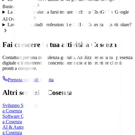
Business Profile?
La SEO locale aiuta a farsi trovare anche su ChatGPT e Google
AI Overviews?
Lavorate con studi professionali e PMI di Cosenza in particolare?
Fai crescere la tua attività a
Cosenza
Contattaci per una consulenza gratuita. Analizzeremo la tua presenza
digitale e ti mostreremo concretamente come intercettare clienti
pronti a comprare.
Prenota una call gratuita
Altri servizi a
Cosenza
Sviluppo Software
a
Cosenza
Software Gestionali
a
Cosenza
AI & Automazione
a
Cosenza