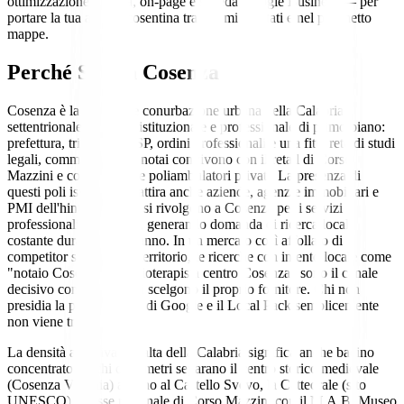
ottimizzazione tecnica, on-page e scheda Google Business — per
portare la tua attività cosentina tra i primi risultati e nel pacchetto
mappe.
Perché
SEO
a
Cosenza
Cosenza è la principale conurbazione urbana della Calabria
settentrionale e un hub istituzionale e professionale di primo piano:
prefettura, tribunale, ASP, ordini professionali e una fitta rete di studi
legali, commercialisti e notai convivono con il retail di Corso
Mazzini e con cliniche e poliambulatori privati. La presenza di
questi poli istituzionali attira anche aziende, agenzie immobiliari e
PMI dell'hinterland che si rivolgono a Cosenza per i servizi
professionali e giuridici, generando domanda di ricerca locale
costante durante tutto l'anno. In un mercato così affollato di
competitor sullo stesso territorio, le ricerche con intento locale come
"notaio Cosenza" o "fisioterapista centro Cosenza" sono il canale
decisivo con cui i clienti scelgono il proprio fornitore. Chi non
presidia la prima pagina di Google e il Local Pack semplicemente
non viene trovato.
La densità abitativa più alta della Calabria significa anche bacino
concentrato: pochi chilometri separano il centro storico medievale
(Cosenza Vecchia) attorno al Castello Svevo, la Cattedrale (sito
UNESCO) e l'asse pedonale di Corso Mazzini con il M.A.B. Museo