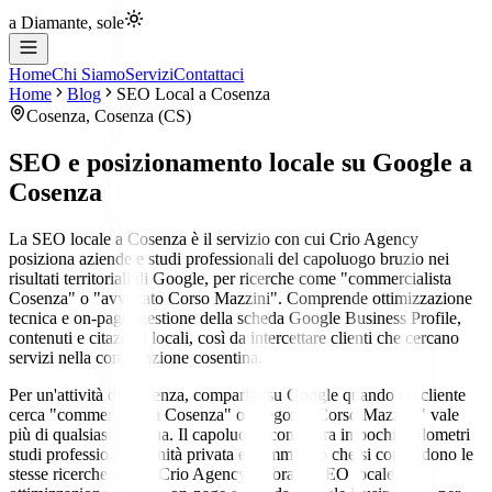
a Diamante, sole
Home
Chi Siamo
Servizi
Contattaci
Home
Blog
SEO Local
a
Cosenza
Cosenza
,
Cosenza
(
CS
)
SEO e posizionamento locale su Google
a
Cosenza
La SEO locale a Cosenza è il servizio con cui Crio Agency
posiziona aziende e studi professionali del capoluogo bruzio nei
risultati territoriali di Google, per ricerche come "commercialista
Cosenza" o "avvocato Corso Mazzini". Comprende ottimizzazione
tecnica e on-page, gestione della scheda Google Business Profile,
contenuti e citazioni locali, così da intercettare clienti che cercano
servizi nella conurbazione cosentina.
Per un'attività di Cosenza, comparire su Google quando un cliente
cerca "commercialista Cosenza" o "negozio Corso Mazzini" vale
più di qualsiasi insegna. Il capoluogo concentra in pochi chilometri
studi professionali, sanità privata e commercio che si contendono le
stesse ricerche locali. Crio Agency lavora la SEO locale —