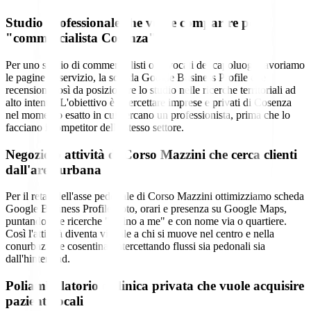
Studio professionale che vuole comparire per
"commercialista Cosenza"
Per uno studio di commercialisti o avvocati del capoluogo lavoriamo
le pagine di servizio, la scheda Google Business Profile e le
recensioni così da posizionare lo studio nelle ricerche territoriali ad
alto intento. L'obiettivo è intercettare imprese e privati di Cosenza
nel momento esatto in cui cercano un professionista, prima che lo
facciano i competitor dello stesso settore.
Negozio o attività di Corso Mazzini che cerca clienti
dall'area urbana
Per il retail dell'asse pedonale di Corso Mazzini ottimizziamo scheda
Google Business Profile, foto, orari e presenza su Google Maps,
puntando alle ricerche "vicino a me" e con nome via o quartiere.
Così l'attività diventa visibile a chi si muove nel centro e nella
conurbazione cosentina, intercettando flussi sia pedonali sia
dall'hinterland.
Poliambulatorio o clinica privata che vuole acquisire
pazienti locali