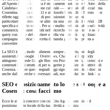
all'Aperto Bilotti. Cosenza è storicamente nota come l'«Atene della
Calabria»: questa tradizione culturale — che risale all'Accademia
Cosentina fondata nel 1511 e al filosofo Bernardino Telesio — si
riflette oggi in un tessuto di professionisti e istituzioni
particolarmente denso, che alimenta una domanda di servizi B2B
specifica e ad alto valore. Per uno studio professionale o un'attività
commerciale, essere visibili nelle ricerche "vicino a me" e nelle
query con nome del quartiere o della via vale più di qualsiasi
campagna generica: intercetta domanda già calda e pronta a
convertire.
La SEO locale, inoltre, alimenta sempre più le risposte degli
assistenti AI. Google AI Overviews, ChatGPT e Perplexity
attingono a schede Google Business Profile coerenti, recensioni e
contenuti locali strutturati per suggerire professionisti e attività di
Cosenza. Curare questi segnali oggi significa farsi citare domani
anche dalle ricerche conversazionali, non solo dai dieci link blu.
SEO e posizionamento locale su Google
a
Cosenza
: cosa facciamo
Ecco le attività concrete con cui Crio Agency costruisce il
posizionamento locale della tua attività a Cosenza: