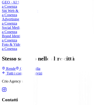
GEO · AI Search
a
Cosenza
Siti Web & E-commerce
a
Cosenza
Advertising
a
Cosenza
Social Media
a
Cosenza
Brand Identity
a
Cosenza
Foto & Video
a
Cosenza
Stesso servizio nelle altre città
Rende
Quattromiglia
Tutti i comuni e i servizi
Crio Agency srl
Contatti