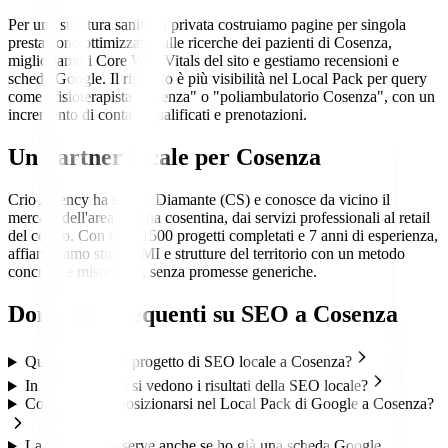
Per una struttura sanitaria privata costruiamo pagine per singola
prestazione ottimizzate sulle ricerche dei pazienti di Cosenza,
miglioriamo i Core Web Vitals del sito e gestiamo recensioni e
scheda Google. Il risultato è più visibilità nel Local Pack per query
come "fisioterapista Cosenza" o "poliambulatorio Cosenza", con un
incremento di contatti qualificati e prenotazioni.
Un partner locale per
Cosenza
Crio Agency ha sede a Diamante (CS) e conosce da vicino il
mercato dell'area urbana cosentina, dai servizi professionali al retail
del centro. Con oltre 1500 progetti completati e 7 anni di esperienza,
affianchiamo studi, PMI e strutture del territorio con un metodo
concreto e misurabile, senza promesse generiche.
Domande frequenti su
SEO
a
Cosenza
Quanto costa un progetto di SEO locale a Cosenza?
In quanto tempo si vedono i risultati della SEO locale?
Cosa significa posizionarsi nel Local Pack di Google a Cosenza?
La SEO locale serve anche se ho già una scheda Google