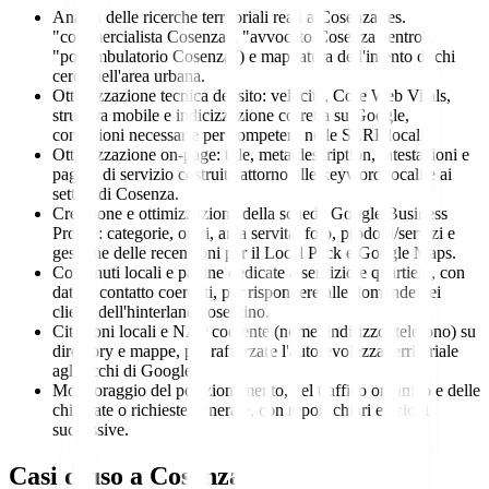
Analisi delle ricerche territoriali reali a Cosenza (es.
"commercialista Cosenza", "avvocato Cosenza centro",
"poliambulatorio Cosenza") e mappatura dell'intento di chi
cerca nell'area urbana.
Ottimizzazione tecnica del sito: velocità, Core Web Vitals,
struttura mobile e indicizzazione corretta su Google,
condizioni necessarie per competere nelle SERP locali.
Ottimizzazione on-page: title, meta description, intestazioni e
pagine di servizio costruite attorno alle keyword locali e ai
settori di Cosenza.
Creazione e ottimizzazione della scheda Google Business
Profile: categorie, orari, area servita, foto, prodotti/servizi e
gestione delle recensioni per il Local Pack e Google Maps.
Contenuti locali e pagine dedicate a servizio e quartiere, con
dati di contatto coerenti, per rispondere alle domande dei
clienti dell'hinterland cosentino.
Citazioni locali e NAP coerente (nome, indirizzo, telefono) su
directory e mappe, per rafforzare l'autorevolezza territoriale
agli occhi di Google.
Monitoraggio del posizionamento, del traffico organico e delle
chiamate o richieste generate, con report chiari e azioni
successive.
Casi d'uso a
Cosenza