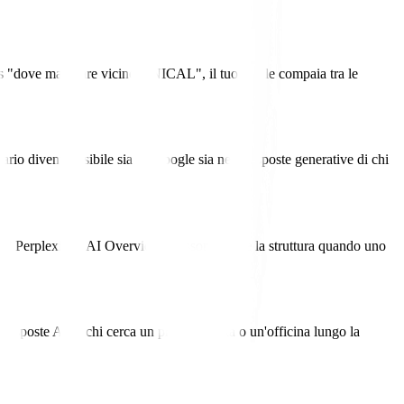
 "dove mangiare vicino UNICAL", il tuo locale compaia tra le
tario diventa visibile sia su Google sia nelle risposte generative di chi
sì Perplexity e AI Overviews possono citare la struttura quando uno
 risposte AI di chi cerca un professionista o un'officina lungo la