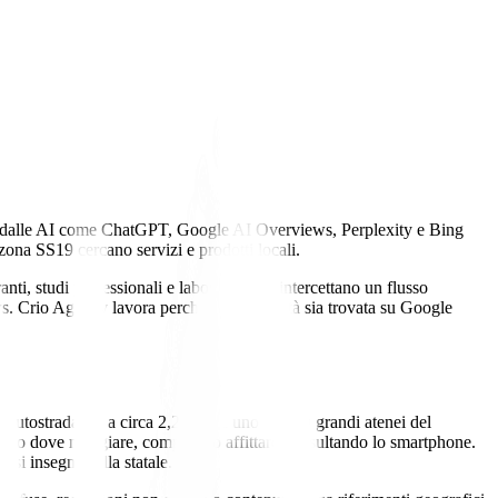
le dalle AI come ChatGPT, Google AI Overviews, Perplexity e Bing
zona SS19 cercano servizi e prodotti locali.
, studi professionali e laboratori che intercettano un flusso
. Crio Agency lavora perché la tua attività sia trovata su Google
a autostradale e a circa 2,2 km da uno dei più grandi atenei del
dono dove mangiare, comprare o affittare consultando lo smartphone.
asi insegna sulla statale.