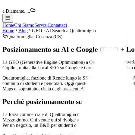
a Diamante, ...
Home
Chi Siamo
Servizi
Contattaci
Home
Blog
GEO · AI Search
a
Quattromiglia
Quattromiglia
,
Cosenza
(
CS
)
Posizionamento su AI e Google (GEO + L
La GEO (Generative Engine Optimization) a Quattromiglia è l'attivit
Copilot, unita alla Local SEO su Google e Google Maps. L'obiettivo è es
Quattromiglia, frazione di Rende lungo la SS19 tra Cosenza, l'uscita 
continuo di studenti e pendolari. Oggi questo bacino non cerca più so
Maps e, soprattutto, citata dagli assistenti AI quando qualcuno cerca u
Perché
posizionamento su AI e Google
a
Qu
La forza commerciale di Quattromiglia nasce dalla sua posizione: una ci
Mezzogiorno. Chi vende qui si rivolge a un pubblico mobile e digital
Per un negozio, un B&B per studenti o uno studio professionale, compari