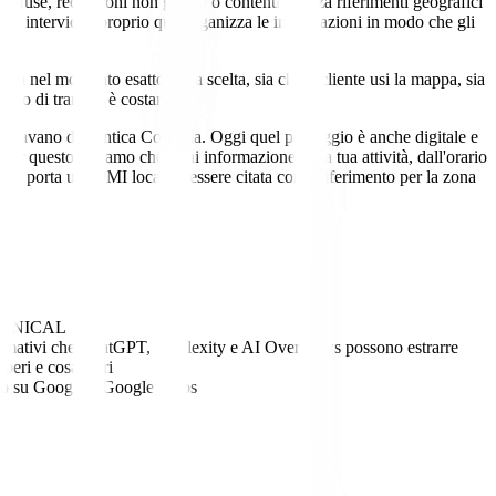
 confuse, recensioni non gestite o contenuti senza riferimenti geografici
 interviene proprio qui: organizza le informazioni in modo che gli
a nel momento esatto della scelta, sia che il cliente usi la mappa, sia
ino di transito è costante.
eparavano dall'antica Cosentia. Oggi quel passaggio è anche digitale e
 Per questo curiamo che ogni informazione sulla tua attività, dall'orario
a che porta una PMI locale a essere citata come riferimento per la zona
rea UNICAL
nformativi che ChatGPT, Perplexity e AI Overviews possono estrarre
eri e cosa offri
ento su Google e Google Maps