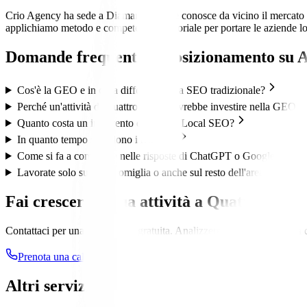
Crio Agency ha sede a Diamante (CS) e conosce da vicino il mercato de
applichiamo metodo e competenza territoriale per portare le aziende loc
Domande frequenti su
posizionamento su A
Cos'è la GEO e in cosa differisce dalla SEO tradizionale?
Perché un'attività di Quattromiglia dovrebbe investire nella GEO a
Quanto costa un intervento di GEO e Local SEO?
In quanto tempo si vedono i risultati?
Come si fa a comparire nelle risposte di ChatGPT o Google AI Ov
Lavorate solo su Quattromiglia o anche sul resto dell'area cosentin
Fai crescere la tua attività a
Quattromigli
Contattaci per una consulenza gratuita. Analizzeremo la tua presenza d
Prenota una call gratuita
Altri servizi a
Quattromiglia