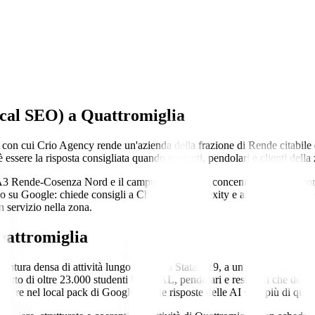
ocal SEO)
a
Quattromiglia
à con cui Crio Agency rende un'azienda della frazione di Rende citabi
sere la risposta consigliata quando studenti, pendolari e clienti della 
A3 Rende-Cosenza Nord e il campus UNICAL, concentra negozi, ristoranti
lo su Google: chiede consigli a ChatGPT, Perplexity e alle AI Overviews
n servizio nella zona.
attromiglia
ntura densa di attività lungo la Strada Statale 19, a un passo dall'uscit
e fatto di oltre 23.000 studenti UNICAL, pendolari e residenti che deci
re nel local pack di Google e nelle risposte delle AI vale più di qualsi