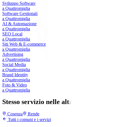
Sviluppo Software
a
Quattromiglia
Software Gestionali
a
Quattromiglia
AI & Automazione
a
Quattromiglia
SEO Local
a
Quattromiglia
Siti Web & E-commerce
a
Quattromiglia
Advertising
a
Quattromiglia
Social Media
a
Quattromiglia
Brand Identity
a
Quattromiglia
Foto & Video
a
Quattromiglia
Stesso servizio nelle altre città
Cosenza
Rende
Tutti i comuni e i servizi