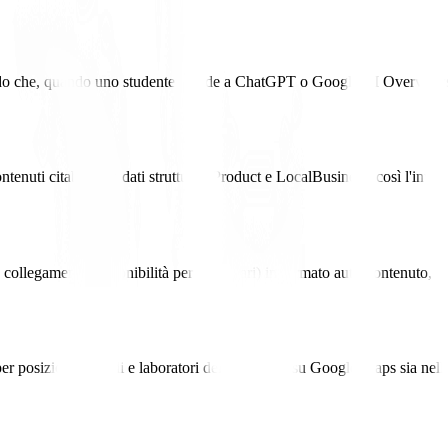
modo che, quando uno studente chiede a ChatGPT o Google AI Overviews
ntenuti citabili con dati strutturati Product e LocalBusiness, così l'inven
llegamenti, disponibilità per pendolari) in formato auto-contenuto, co
er posizionare studi e laboratori della zona sia su Google Maps sia nelle