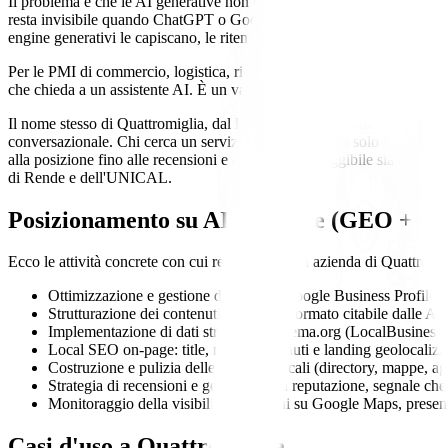
Il problema è che le AI generative non citano tutti: scelgono le fonti p
resta invisibile quando ChatGPT o Google AI Overviews suggeriscono
engine generativi le capiscano, le ritengano affidabili e le ripropongan
Per le PMI di commercio, logistica, ristorazione e indotto universitari
che chieda a un assistente AI. È un vantaggio competitivo concreto in u
Il nome stesso di Quattromiglia, dal latino "Quattuor Milia", ricorda 
conversazionale. Chi cerca un servizio non guarda più solo l'insegna lun
alla posizione fino alle recensioni e alle FAQ, sia leggibile sia dalle
di Rende e dell'UNICAL.
Posizionamento su AI e Google (GEO + L
Ecco le attività concrete con cui rendiamo la tua azienda di Quattromigl
Ottimizzazione e gestione del profilo Google Business Profile c
Strutturazione dei contenuti del sito in formato citabile dalle
Implementazione di dati strutturati Schema.org (LocalBusiness,
Local SEO on-page: title, meta, contenuti e landing geolocali
Costruzione e pulizia delle citazioni locali (directory, mappe, a
Strategia di recensioni e gestione della reputazione, segnale che 
Monitoraggio della visibilità: posizioni su Google Maps, presenz
Casi d'uso a
Quattromiglia