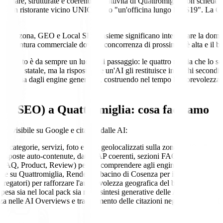
iù chiare, strutturate e coerenti. Un'attività di Quattromiglia con schede
 "un ristorante vicino UNICAL" o "un'officina lungo la SS19". La GEO
o.
o della zona, GEO e Local SEO insieme significano intercettare la domand
na cintura commerciale dove la concorrenza di prossimità è alta e il bac
che questo è da sempre un luogo di passaggio: le quattro miglia che lo s
go la statale, ma la risposta che un'AI gli restituisce in pochi secondi.
 persone sia dagli engine generativi, costruendo nel tempo l'autorevolezz
ocal SEO)
a
Quattromiglia
: cosa facciamo
ia visibile su Google e citabile dalle AI:
on categorie, servizi, foto e post geolocalizzati sulla zona SS19 e l'a
 AI: risposte auto-contenute, dati NAP coerenti, sezioni FAQ e blocchi i
 FAQ, Product, Review) per far comprendere agli engine chi sei, dove op
zzate su Quattromiglia, Rende e il bacino di Cosenza per il posizionam
ggregatori) per rafforzare l'autorevolezza geografica del brand
pesa sia nel local pack sia nelle sintesi generative delle AI
a nelle AI Overviews e tracciamento delle citazioni negli assistenti AI