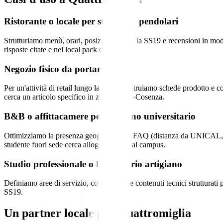
Ristorante o locale per studenti e pendolari
Strutturiamo menù, orari, posizione lungo la SS19 e recensioni in 
risposte citate e nel local pack di Maps.
Negozio fisico da portare online
Per un'attività di retail lungo la statale costruiamo schede prodotto e co
cerca un articolo specifico in zona Rende-Cosenza.
B&B o affittacamere per il bacino universitario
Ottimizziamo la presenza geografica e le FAQ (distanza da UNICAL, co
studente fuori sede cerca alloggio vicino al campus.
Studio professionale o laboratorio artigiano
Definiamo aree di servizio, competenze e contenuti tecnici strutturati p
SS19.
Un partner locale per
Quattromiglia