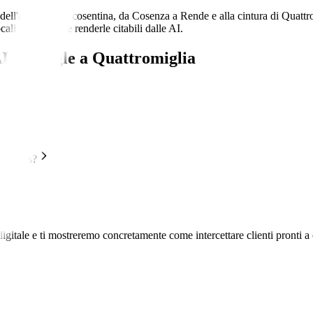
ll'area urbana cosentina, da Cosenza a Rende e alla cintura di Quattrom
ali su Google e renderle citabili dalle AI.
I e Google
a
Quattromiglia
desso?
erviews?
a?
a
igitale e ti mostreremo concretamente come intercettare clienti pronti a